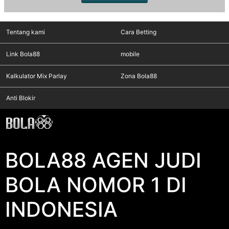
Tentang kami
Cara Betting
Link Bola88
mobile
Kalkulator Mix Parlay
Zona Bola88
Anti Blokir
BOLA88 AGEN JUDI
BOLA NOMOR 1 DI
INDONESIA