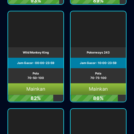
93%
89%
Wild Monkey King
Pokerways 243
Jam Gacor : 00:00-23:59
Jam Gacor : 10:00-23:59
Pola
Pola
70-50-100
70-75-100
Mainkan
Mainkan
82%
86%