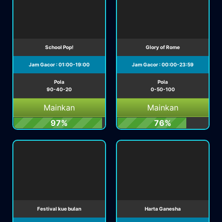
School Pop!
Glory of Rome
Jam Gacor : 01:00-19:00
Jam Gacor : 00:00-23:59
Pola
Pola
90-40-20
0-50-100
Mainkan
Mainkan
97%
76%
Festival kue bulan
Harta Ganesha