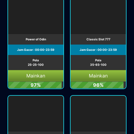
Power of Odin
Classic Slot 777
Jam Gacor : 00:00-23:59
Jam Gacor : 00:00-23:59
Pola
Pola
25-25-100
35-65-100
Mainkan
Mainkan
97%
96%