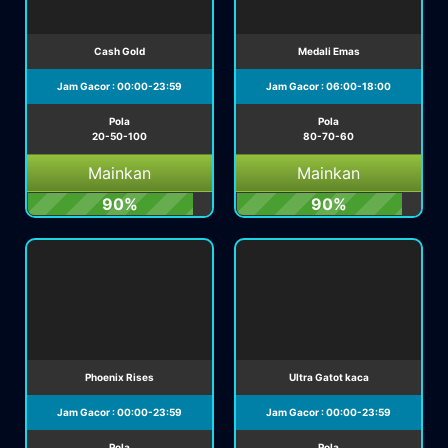
Cash Gold
Medali Emas
Jam Gacor : 00:00-23:59
Jam Gacor : 06:00-18:00
Pola
Pola
20-50-100
80-70-60
Mainkan
Mainkan
90%
90%
Phoenix Rises
Ultra Gatot kaca
Jam Gacor : 00:00-23:59
Jam Gacor : 00:00-23:59
Pola
Pola