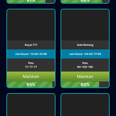
81%
86%
Royal 777
Koki Bintang
Jam Gacor : 13:00-23:59
Jam Gacor : 04:00-17:00
Pola
Pola
77-77-77
90-100-150
Mainkan
Mainkan
95%
80%