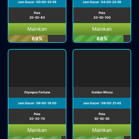
Jam Gacor : 00:00-23:59
Jam Gacor : 04:00-23:59
Pola
Pola
20-50-80
30-50-100
Mainkan
Mainkan
69%
88%
Olympus Fortune
Golden Wisnu
Jam Gacor : 06:00-19:00
Jam Gacor : 09:00-21:45
Pola
Pola
30-30-70
50-50-50
Mainkan
Mainkan