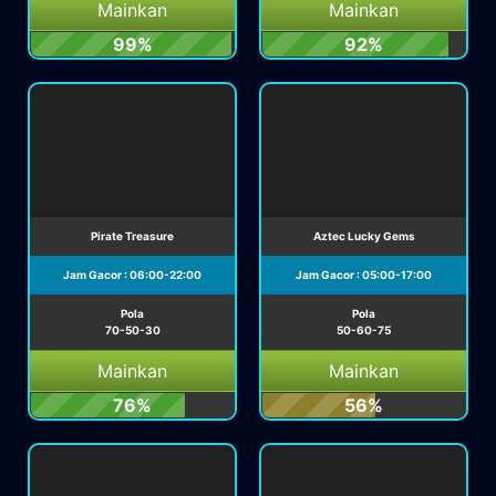
Mainkan
Mainkan
99%
92%
Pirate Treasure
Aztec Lucky Gems
Jam Gacor : 06:00-22:00
Jam Gacor : 05:00-17:00
Pola
Pola
70-50-30
50-60-75
Mainkan
Mainkan
76%
56%