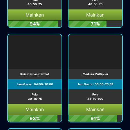
40-50-75
40-50-75
Mainkan
Mainkan
94%
71%
Kuis Cerdas Cermat
Medusa Multiplier
Jam Gacor : 04:00-20:00
Jam Gacor : 00:00-23:59
Pola
Pola
30-55-75
35-50-100
Mainkan
Mainkan
93%
91%