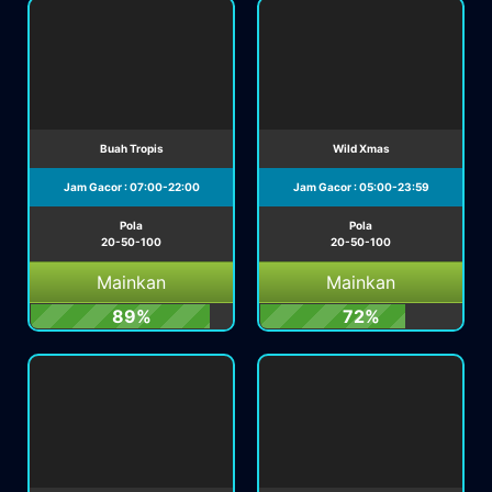
Buah Tropis
Wild Xmas
Jam Gacor : 07:00-22:00
Jam Gacor : 05:00-23:59
Pola
Pola
20-50-100
20-50-100
Mainkan
Mainkan
89%
72%