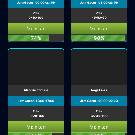
Jam Gacor : 00:00-23:59
Jam Gacor : 03:00-23:59
Pola
Pola
0-50-100
45-50-60
Mainkan
Mainkan
74%
98%
Aladdins fortune
Naga Emas
Jam Gacor : 12:00-17:00
Jam Gacor : 00:00-22:00
Pola
Pola
10-20-100
35-40-100
Mainkan
Mainkan