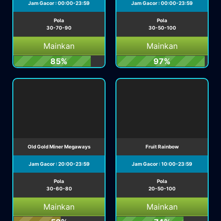
Jam Gacor : 00:00-23:59
Jam Gacor : 00:00-23:59
Pola
Pola
30-70-90
30-50-100
Mainkan
Mainkan
85%
97%
Old Gold Miner Megaways
Fruit Rainbow
Jam Gacor : 20:00-23:59
Jam Gacor : 10:00-23:59
Pola
Pola
30-60-80
20-50-100
Mainkan
Mainkan