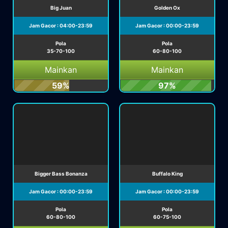
Big Juan
Golden Ox
Jam Gacor : 04:00-23:59
Jam Gacor : 00:00-23:59
Pola
Pola
35-70-100
60-80-100
Mainkan
Mainkan
59%
97%
Bigger Bass Bonanza
Buffalo King
Jam Gacor : 00:00-23:59
Jam Gacor : 00:00-23:59
Pola
Pola
60-80-100
60-75-100