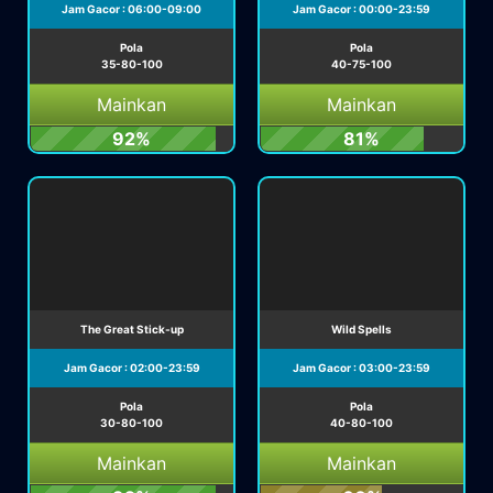
Jam Gacor : 06:00-09:00
Jam Gacor : 00:00-23:59
Pola
Pola
35-80-100
40-75-100
Mainkan
Mainkan
92%
81%
The Great Stick-up
Wild Spells
Jam Gacor : 02:00-23:59
Jam Gacor : 03:00-23:59
Pola
Pola
30-80-100
40-80-100
Mainkan
Mainkan