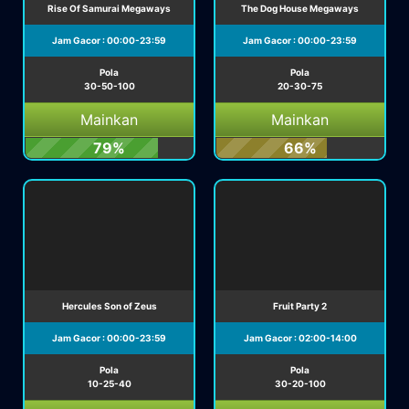
Rise Of Samurai Megaways
The Dog House Megaways
Jam Gacor : 00:00-23:59
Jam Gacor : 00:00-23:59
Pola
Pola
30-50-100
20-30-75
Mainkan
Mainkan
79%
66%
Hercules Son of Zeus
Fruit Party 2
Jam Gacor : 00:00-23:59
Jam Gacor : 02:00-14:00
Pola
Pola
10-25-40
30-20-100