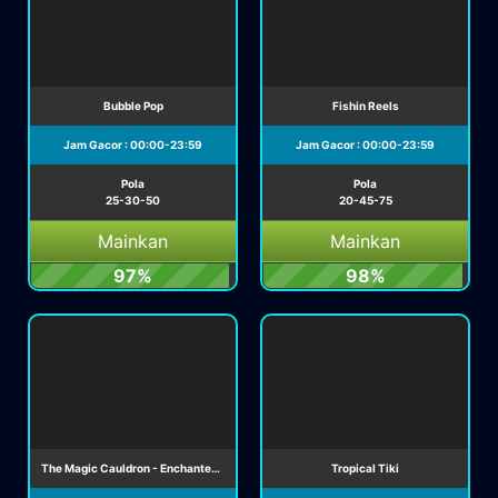
Bubble Pop
Fishin Reels
Jam Gacor : 00:00-23:59
Jam Gacor : 00:00-23:59
Pola
Pola
25-30-50
20-45-75
Mainkan
Mainkan
97%
98%
The Magic Cauldron - Enchanted Brew
Tropical Tiki