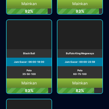
Mainkan
Mainkan
92%
93%
Black Bull
Buffalo King Megaways
Jam Gacor : 06:00-18:00
Jam Gacor : 00:00-23:59
Pola
Pola
35-50-100
60-75-100
Mainkan
Mainkan
93%
82%