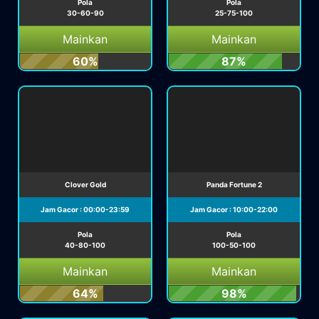
Pola
Pola
30-60-90
25-75-100
Mainkan
Mainkan
60%
87%
Clover Gold
Panda Fortune 2
Jam Gacor : 00:00-23:59
Jam Gacor : 10:00-22:00
Pola
Pola
40-80-100
100-50-100
Mainkan
Mainkan
64%
98%