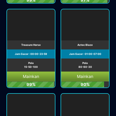
99%
97%
Treasure Horse
Aztec Blaze
Jam Gacor : 00:00-23:59
Jam Gacor : 01:00-07:00
Pola
Pola
15-50-100
80-60-30
Mainkan
Mainkan
99%
90%