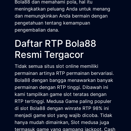
Bola88 dan memahami pola, hal itu
meningkatkan peluang Anda untuk menang
dan memungkinkan Anda bermain dengan
pengetahuan tentang kemampuan
pengembalian dana.
Daftar RTP Bola88
Resmi Tergacor
Tidak semua situs slot online memiliki
permainan artinya RTP permainan bervariasi.
Bola88 dengan bangga menawarkan banyak
permainan dengan RTP tinggi. Dibawah ini
kami tampilkan game slot teratas dengan
RTP tertinggi. Medusa Game paling populer
di slot Bola88 dengan winrate RTP 98% ini
menjadi game slot yang wajib dicoba. Tidak
hanya mudah dimainkan, Slot medusa juga
termasuk game yang gampang jackpot. Cash