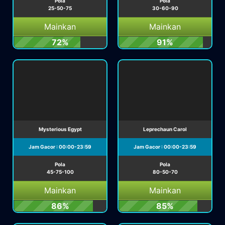
Pola
Pola
25-50-75
30-60-90
Mainkan
Mainkan
72%
91%
Mysterious Egypt
Leprechaun Carol
Jam Gacor : 00:00-23:59
Jam Gacor : 00:00-23:59
Pola
Pola
45-75-100
80-50-70
Mainkan
Mainkan
86%
85%