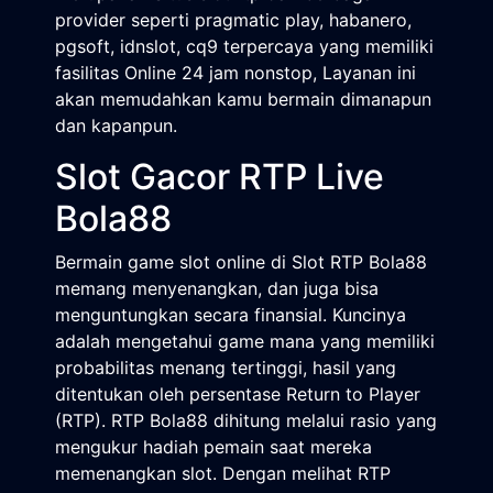
provider seperti pragmatic play, habanero,
pgsoft, idnslot, cq9 terpercaya yang memiliki
fasilitas Online 24 jam nonstop, Layanan ini
akan memudahkan kamu bermain dimanapun
dan kapanpun.
Slot Gacor RTP Live
Bola88
Bermain game slot online di Slot RTP Bola88
memang menyenangkan, dan juga bisa
menguntungkan secara finansial. Kuncinya
adalah mengetahui game mana yang memiliki
probabilitas menang tertinggi, hasil yang
ditentukan oleh persentase Return to Player
(RTP). RTP Bola88 dihitung melalui rasio yang
mengukur hadiah pemain saat mereka
memenangkan slot. Dengan melihat RTP