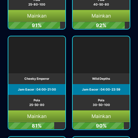
25-80-100
40-50-80
Mainkan
Mainkan
91%
92%
Cheeky Emperor
Wild Depths
Jam Gacor : 04:00-21:00
Jam Gacor : 04:00-23:59
Pola
Pola
25-50-80
30-50-100
Mainkan
Mainkan
81%
90%